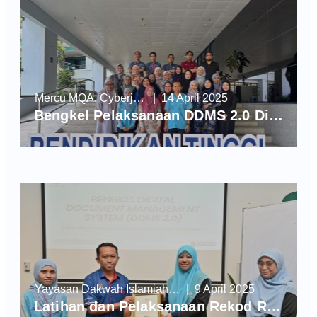
Mercu MQA, Cyberjaya
| 14 April 2025
Bengkel Pelaksanaan DDMS 2.0 Di Agensi Kelayakan Malaysia (MQA)
Yayasan Dakwah Islamiah Malaysia (YADIM)
| 9 April 2025
Latihan dan Pelaksanaan Rekod Rahsia Rasmi DDMS 2.0 di Yayasan Dakwah Islamiah Malaysia (YADIM)