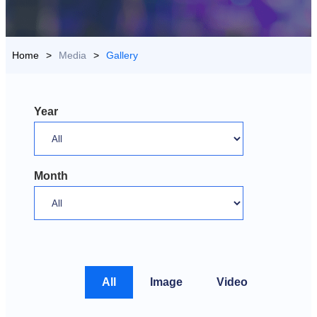
US
>
Media
>
Gallery
All
Image
Video