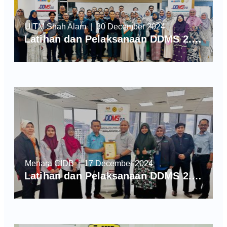
UITM Shah Alam
| 30 December 2024
Latihan dan Pelaksanaan DDMS 2.0 di UITM Shah Alam
Menara CIDB
| 17 December 2024
Latihan dan Pelaksanaan DDMS 2.0 di CIDB, Kuala Lumpur