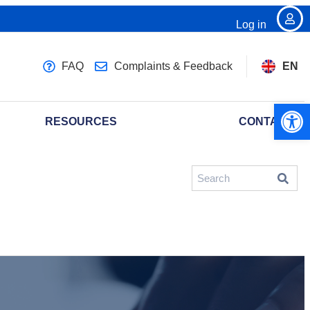
Log in
FAQ
Complaints & Feedback
EN
Open 
RESOURCES
CONTACT U