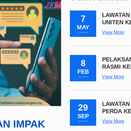
LAWATAN 
7
UNITEN K
MAY
View More
PELAKSA
8
RASMI KE
FEB
SEPENUH
View More
LAWATAN 
29
PERDA KE
SEP
AN IMPAK
View More