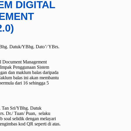
M DIGITAL
EMENT
.0)
Bhg. Datuk/YBhg. Dato’/ YBrs.
tal Document Management
 Impak Penggunaan Sistem
gan dan maklum balas daripada
aklum balas ini akan membantu
rmula dari 16 sehingga 5
. Tan Sri/YBhg. Datuk
s. Dr./ Tuan/ Puan, selaku
 soal selidik dengan melayari
ngimbas kod QR seperti di atas.