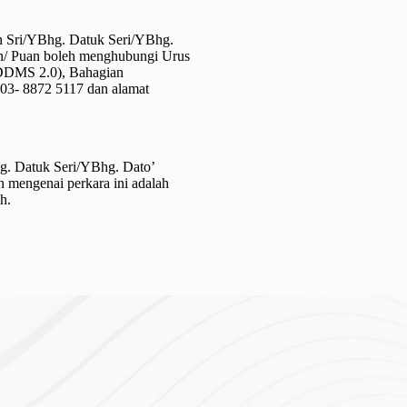
an Sri/YBhg. Datuk Seri/YBhg.
an/ Puan boleh menghubungi Urus
(DDMS 2.0), Bahagian
 03- 8872 5117 dan alamat
g. Datuk Seri/YBhg. Dato’
 mengenai perkara ini adalah
h.