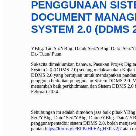
PENGGUNAAN SISTE
DOCUMENT MANAG
SYSTEM 2.0 (DDMS 2
YBhg. Tan Sri/YBhg. Datuk Seri/YBhg. Dato’ Seri/Y
Dr./ Tuan/ Puan,
Sukacita dimaklumkan bahawa, Pasukan Projek Digi
System 2.0 (DDMS 2.0) sedang melaksanakan Kajian
DDMS 2.0 yang bertujuan untuk mendapatkan pandan
pengguna berkaitan penggunaan Sistem DDMS 2.0. M
menambah baik perkhidmatan dan Sistem DDMS 2.0 be
Februari 2024.
Sehubungan itu adalah dimohon jasa baik pihak YBhg
Seri/YBhg. Dato’ Seri/YBhg. Datuk/YBhg. Dato’/ YBr
pengguna/pentadbir sistem DDMS 2.0, boleh menjawab
pautan
https://forms.gle/
RhPaHbEAgH3fLv2j7
atau me