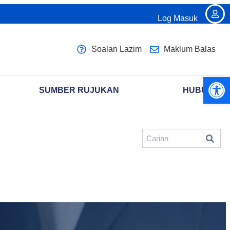
Log Masuk
Soalan Lazim
Maklum Balas
Open 
SUMBER RUJUKAN
HUBUNGI K