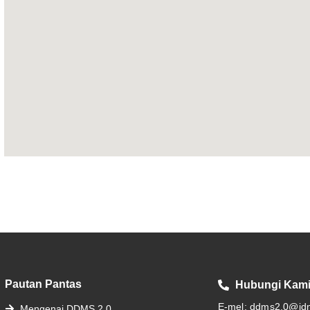
Pautan Pantas
Hubungi Kam
E-mel: ddms2.0@jd
Mengenai DDMS 2.0