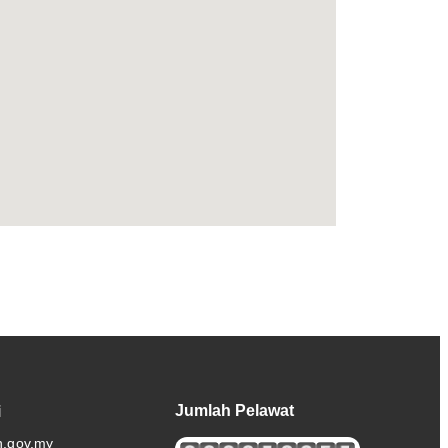
Jumlah Pelawat
i
n.gov.my