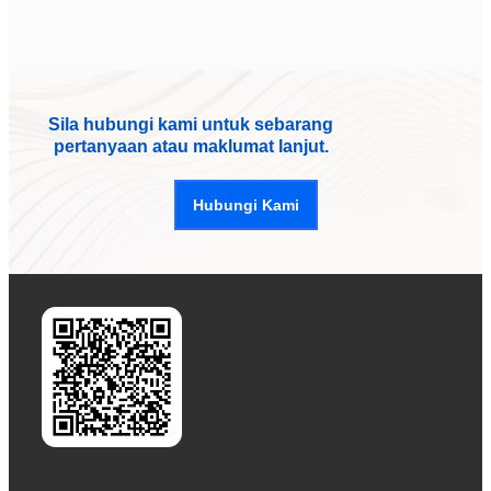
Sila hubungi kami untuk sebarang
pertanyaan atau maklumat lanjut.
Hubungi Kami