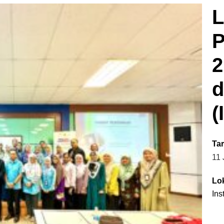
L
P
2
d
(
Tar
11
Lo
Ins