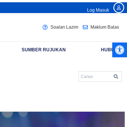
Log Masuk
Soalan Lazim
Maklum Balas
Open 
SUMBER RUJUKAN
HUBUNGI K