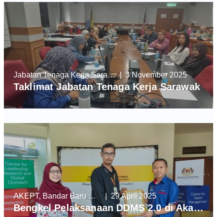
Jabatan Tenaga Kerja Sarawak
| 3 November 2025
Taklimat Jabatan Tenaga Kerja Sarawak
AKEPT, Bandar Baru Enstek
| 29 April 2025
Bengkel Pelaksanaan DDMS 2.0 di Akademi Kepimpinan Pendidikan Tinggi (AKEPT)